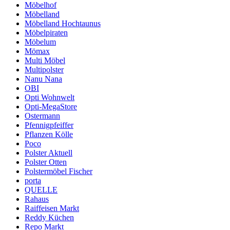
Möbelhof
Möbelland
Möbelland Hochtaunus
Möbelpiraten
Möbelum
Mömax
Multi Möbel
Multipolster
Nanu Nana
OBI
Opti Wohnwelt
Opti-MegaStore
Ostermann
Pfennigpfeiffer
Pflanzen Kölle
Poco
Polster Aktuell
Polster Otten
Polstermöbel Fischer
porta
QUELLE
Rahaus
Raiffeisen Markt
Reddy Küchen
Repo Markt