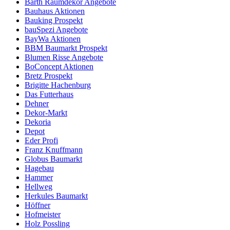
Barth Raumdekor Angebote
Bauhaus Aktionen
Bauking Prospekt
bauSpezi Angebote
BayWa Aktionen
BBM Baumarkt Prospekt
Blumen Risse Angebote
BoConcept Aktionen
Bretz Prospekt
Brigitte Hachenburg
Das Futterhaus
Dehner
Dekor-Markt
Dekoria
Depot
Eder Profi
Franz Knuffmann
Globus Baumarkt
Hagebau
Hammer
Hellweg
Herkules Baumarkt
Höffner
Hofmeister
Holz Possling