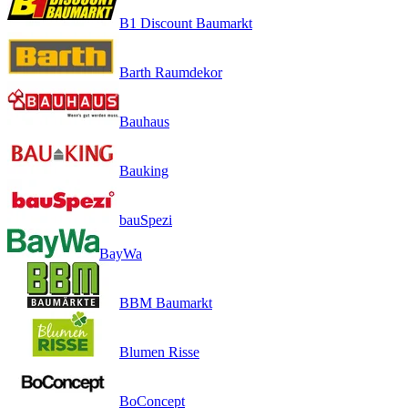
B1 Discount Baumarkt
Barth Raumdekor
Bauhaus
Bauking
bauSpezi
BayWa
BBM Baumarkt
Blumen Risse
BoConcept