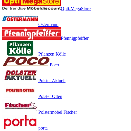
Opti-MegaStore
Ostermann
Pfennigpfeiffer
Pflanzen Kölle
Poco
Polster Aktuell
Polster Otten
Polstermöbel Fischer
porta