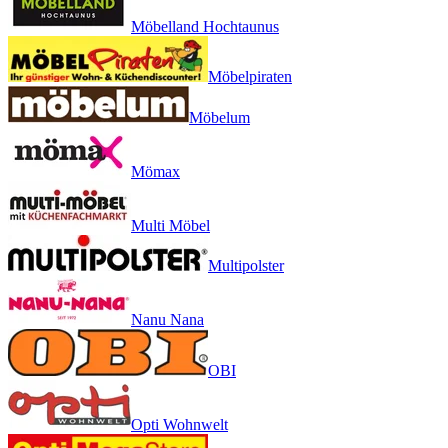
Möbelland Hochtaunus
Möbelpiraten
Möbelum
Mömax
Multi Möbel
Multipolster
Nanu Nana
OBI
Opti Wohnwelt