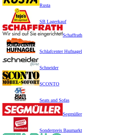
Rusta
SB Lagerkauf
Schaffrath
Schlafcenter Hufnagel
Schneider
SCONTO
Seats and Sofas
Segmüller
Sonderpreis Baumarkt