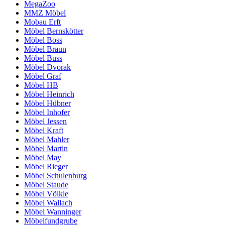
MegaZoo
MMZ Möbel
Mobau Erft
Möbel Bernskötter
Möbel Boss
Möbel Braun
Möbel Buss
Möbel Dvorak
Möbel Graf
Möbel HB
Möbel Heinrich
Möbel Hübner
Möbel Inhofer
Möbel Jessen
Möbel Kraft
Möbel Mahler
Möbel Martin
Möbel May
Möbel Rieger
Möbel Schulenburg
Möbel Staude
Möbel Völkle
Möbel Wallach
Möbel Wanninger
Möbelfundgrube