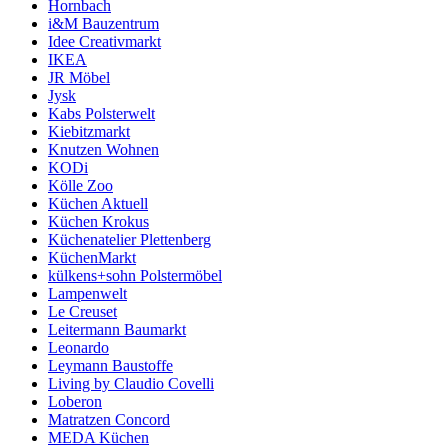
Hornbach
i&M Bauzentrum
Idee Creativmarkt
IKEA
JR Möbel
Jysk
Kabs Polsterwelt
Kiebitzmarkt
Knutzen Wohnen
KODi
Kölle Zoo
Küchen Aktuell
Küchen Krokus
Küchenatelier Plettenberg
KüchenMarkt
külkens+sohn Polstermöbel
Lampenwelt
Le Creuset
Leitermann Baumarkt
Leonardo
Leymann Baustoffe
Living by Claudio Covelli
Loberon
Matratzen Concord
MEDA Küchen