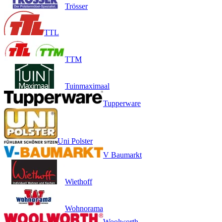
Trösser
TTL
TTM
Tuinmaximaal
Tupperware
Uni Polster
V Baumarkt
Wiethoff
Wohnorama
Woolworth