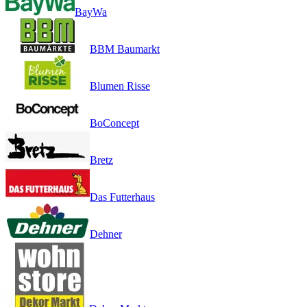
BayWa
BBM Baumarkt
Blumen Risse
BoConcept
Bretz
Das Futterhaus
Dehner