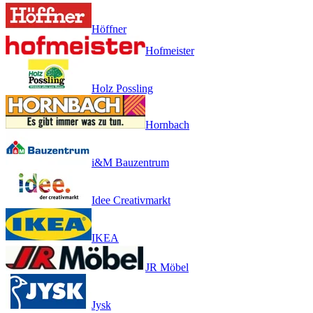
Höffner
Hofmeister
Holz Possling
Hornbach
i&M Bauzentrum
Idee Creativmarkt
IKEA
JR Möbel
Jysk