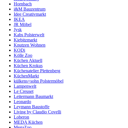
Hornbach
i&M Bauzentrum
Idee Creativmarkt
IKEA
JR Möbel
Jysk
Kabs Polsterwelt
Kiebitzmarkt
Knutzen Wohnen
KODi
Kölle Zoo
Küchen Aktuell
Küchen Krokus
Küchenatelier Plettenberg
KüchenMarkt
külkens+sohn Polstermöbel
Lampenwelt
Le Creuset
Leitermann Baumarkt
Leonardo
Leymann Baustoffe
Living by Claudio Covelli
Loberon
MEDA Küchen
MegaZoo