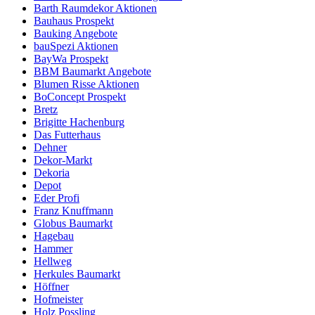
Barth Raumdekor Aktionen
Bauhaus Prospekt
Bauking Angebote
bauSpezi Aktionen
BayWa Prospekt
BBM Baumarkt Angebote
Blumen Risse Aktionen
BoConcept Prospekt
Bretz
Brigitte Hachenburg
Das Futterhaus
Dehner
Dekor-Markt
Dekoria
Depot
Eder Profi
Franz Knuffmann
Globus Baumarkt
Hagebau
Hammer
Hellweg
Herkules Baumarkt
Höffner
Hofmeister
Holz Possling