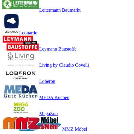
Leitermann Baumarkt
Leonardo
Leymann Baustoffe
Living by Claudio Covelli
Loberon
MEDA Küchen
MegaZoo
MMZ Möbel