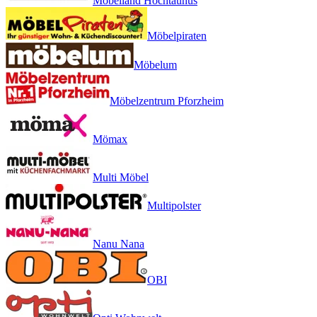
Möbelland Hochtaunus
Möbelpiraten
Möbelum
Möbelzentrum Pforzheim
Mömax
Multi Möbel
Multipolster
Nanu Nana
OBI