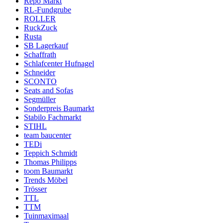
Repo Markt
RL-Fundgrube
ROLLER
RuckZuck
Rusta
SB Lagerkauf
Schaffrath
Schlafcenter Hufnagel
Schneider
SCONTO
Seats and Sofas
Segmüller
Sonderpreis Baumarkt
Stabilo Fachmarkt
STIHL
team baucenter
TEDi
Teppich Schmidt
Thomas Philipps
toom Baumarkt
Trends Möbel
Trösser
TTL
TTM
Tuinmaximaal