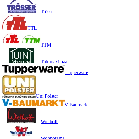
Trösser
TTL
TTM
Tuinmaximaal
Tupperware
Uni Polster
V Baumarkt
Wiethoff
Wohnorama