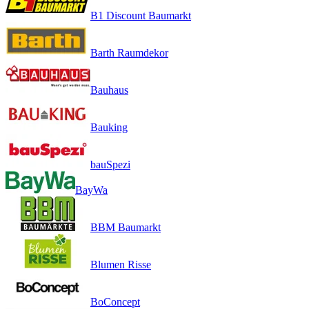
B1 Discount Baumarkt
Barth Raumdekor
Bauhaus
Bauking
bauSpezi
BayWa
BBM Baumarkt
Blumen Risse
BoConcept