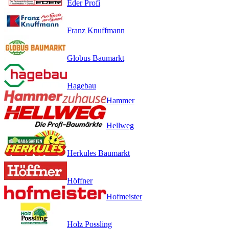
Eder Profi
Franz Knuffmann
Globus Baumarkt
Hagebau
Hammer
Hellweg
Herkules Baumarkt
Höffner
Hofmeister
Holz Possling