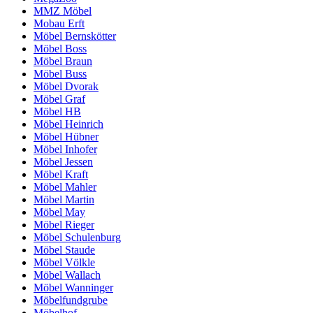
MMZ Möbel
Mobau Erft
Möbel Bernskötter
Möbel Boss
Möbel Braun
Möbel Buss
Möbel Dvorak
Möbel Graf
Möbel HB
Möbel Heinrich
Möbel Hübner
Möbel Inhofer
Möbel Jessen
Möbel Kraft
Möbel Mahler
Möbel Martin
Möbel May
Möbel Rieger
Möbel Schulenburg
Möbel Staude
Möbel Völkle
Möbel Wallach
Möbel Wanninger
Möbelfundgrube
Möbelhof