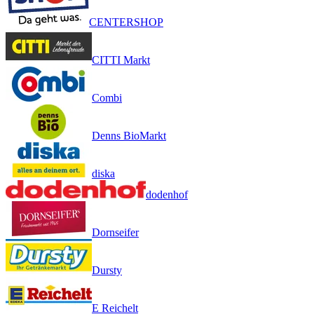
CENTERSHOP
CITTI Markt
Combi
Denns BioMarkt
diska
dodenhof
Dornseifer
Dursty
E Reichelt