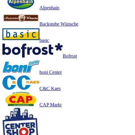
Alpenhain
Backstube Wünsche
basic
Bofrost
boni Center
C&C Kaes
CAP Markt