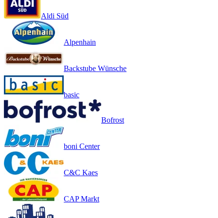
Aldi Süd
Alpenhain
Backstube Wünsche
basic
Bofrost
boni Center
C&C Kaes
CAP Markt