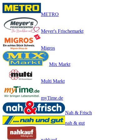
METRO
Meyer's Frischemarkt
Migros
Mix Markt
Multi Markt
myTime.de
Nah & Frisch
nah & gut
nahkauf