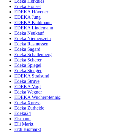
Edeka Herkules
Edeka Honsel
EDEKA Hövener
EDEKA Jung
EDEKA Kuhlmann
EDEKA Lindemann
Edeka Neukauf
Edeka Niemerszein
Edeka Rasmussen
Edeka Sagard
Edeka Schallenberg
Edeka Scherer
Edeka Spiegel
Edeka Stenger
EDEKA Stralsund
Edeka Struve
EDEKA Vogl
Edeka Wegner
EDEKA Wucherpfennig
Edeka Xpress
Edeka Zurheide
Edeka24
Eismann
Elli Markt
Erdi Biomarkt