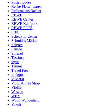
Posten Börse
Recke Fleischwaren
Reformhaus Bacher
REWE
REWE Center
REWE Kaufpark
REWE PETZ
SBK
Scheck-in-Center
Schmidt's Märkte
Selgros
Senseo
Simmel
Tassimo
tegut
Temma
Travel Free
trinkgut
V Markt
VELTA Free Shop
Violife
Wasgau
WEZ
Wiglo Wunderland
Yakult