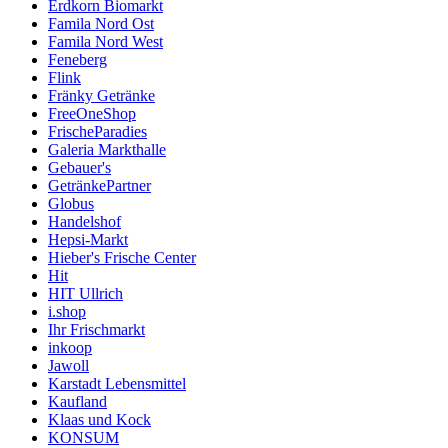
Erdkorn Biomarkt
Famila Nord Ost
Famila Nord West
Feneberg
Flink
Fränky Getränke
FreeOneShop
FrischeParadies
Galeria Markthalle
Gebauer's
GetränkePartner
Globus
Handelshof
Hepsi-Markt
Hieber's Frische Center
Hit
HIT Ullrich
i.shop
Ihr Frischmarkt
inkoop
Jawoll
Karstadt Lebensmittel
Kaufland
Klaas und Kock
KONSUM