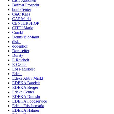
basic Aktionen
Bofrost Prospekt
boni Center
C&C Kaes
CAP Markt
CENTERSHOP
CITTI Markt
Combi
Denns BioMarkt
diska
dodenhof
Dornseifer
Dursty
E Reichelt
E-Center
Ebl Naturkost
Edeka
Edeka Aktiv Markt
EDEKA Bandelt
EDEKA Berger
Edeka Center
EDEKA Durasin
EDEKA Foodservice
Edeka Frischemarkt
EDEKA Hahner