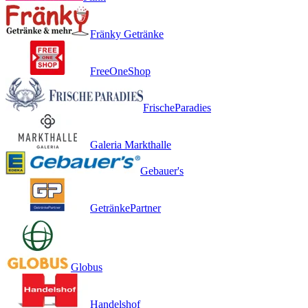
Fränky Getränke
FreeOneShop
FrischeParadies
Galeria Markthalle
Gebauer's
GetränkePartner
Globus
Handelshof