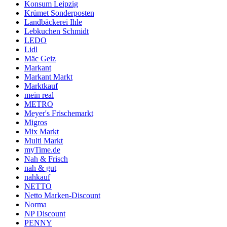
Konsum Leipzig
Krümet Sonderposten
Landbäckerei Ihle
Lebkuchen Schmidt
LEDO
Lidl
Mäc Geiz
Markant
Markant Markt
Marktkauf
mein real
METRO
Meyer's Frischemarkt
Migros
Mix Markt
Multi Markt
myTime.de
Nah & Frisch
nah & gut
nahkauf
NETTO
Netto Marken-Discount
Norma
NP Discount
PENNY