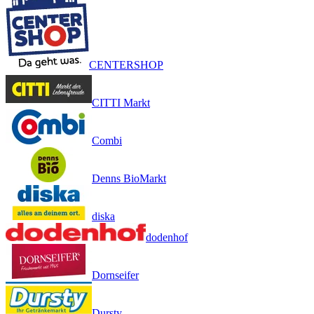
CENTERSHOP
CITTI Markt
Combi
Denns BioMarkt
diska
dodenhof
Dornseifer
Dursty