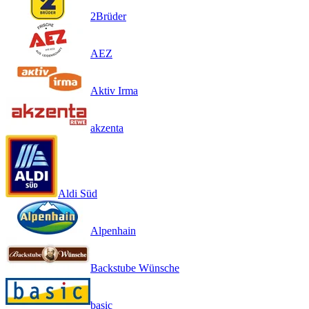
2Brüder
AEZ
Aktiv Irma
akzenta
Aldi Süd
Alpenhain
Backstube Wünsche
basic