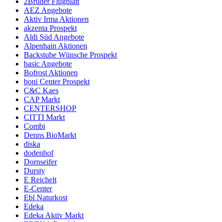
2Brüder Flugblatt
AEZ Angebote
Aktiv Irma Aktionen
akzenta Prospekt
Aldi Süd Angebote
Alpenhain Aktionen
Backstube Wünsche Prospekt
basic Angebote
Bofrost Aktionen
boni Center Prospekt
C&C Kaes
CAP Markt
CENTERSHOP
CITTI Markt
Combi
Denns BioMarkt
diska
dodenhof
Dornseifer
Dursty
E Reichelt
E-Center
Ebl Naturkost
Edeka
Edeka Aktiv Markt