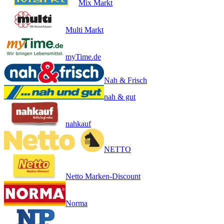
Mix Markt
Multi Markt
myTime.de
Nah & Frisch
nah & gut
nahkauf
NETTO
Netto Marken-Discount
Norma