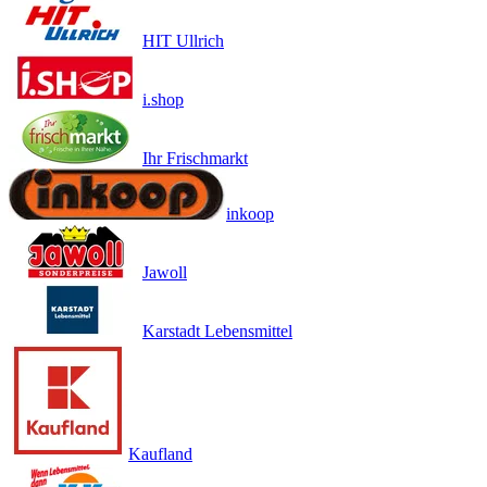
HIT Ullrich
i.shop
Ihr Frischmarkt
inkoop
Jawoll
Karstadt Lebensmittel
Kaufland