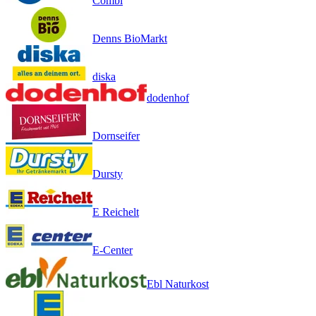
Combi
Denns BioMarkt
diska
dodenhof
Dornseifer
Dursty
E Reichelt
E-Center
Ebl Naturkost