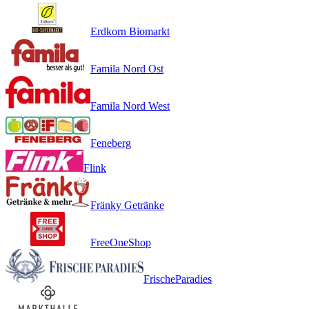
Erdkorn Biomarkt
Famila Nord Ost
Famila Nord West
Feneberg
Flink
Fränky Getränke
FreeOneShop
FrischeParadies