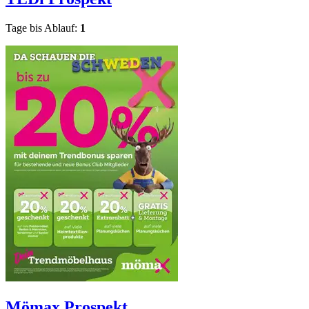
Tage bis Ablauf:
1
Mömax
Prospekt