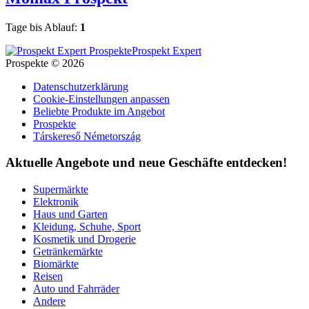
Tage bis Ablauf:
1
Prospekt Expert
Prospekte © 2026
Datenschutzerklärung
Cookie-Einstellungen anpassen
Beliebte Produkte im Angebot
Prospekte
Társkereső Németország
Aktuelle Angebote und neue Geschäfte entdecken!
Supermärkte
Elektronik
Haus und Garten
Kleidung, Schuhe, Sport
Kosmetik und Drogerie
Getränkemärkte
Biomärkte
Reisen
Auto und Fahrräder
Andere